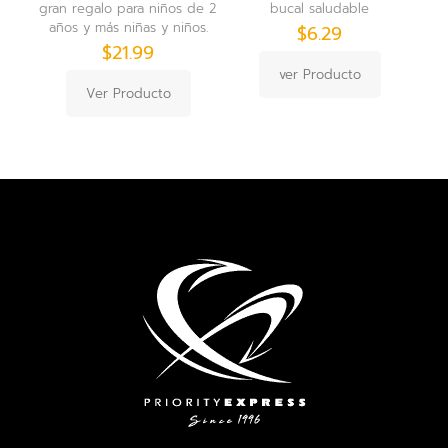
gran regalo para niños de 2
bucal saludable
años y más niñas y niños.
$
6.29
$
21.99
ver Producto
Ver Producto