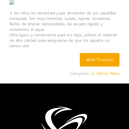
A los niños les encantará jugar alrededor de sus zapatillas
exclusivas. Son muy cómodas, suaves, ligeras, duraderas,
fáciles de limpiar, transpirables, de secado rápido y
resistentes al agua.
Ultra ligero y conveniente para tus hijos, utilizan el material
de alta calidad para asegurarse de que los zapatos no
tienen olor.
Ver Producto
Categorías:
Lo Último
,
Niños